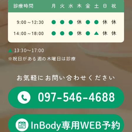
診療時間
月
火
水
木
金
土
日
祝
9:00～12:30
●
●
●
休
●
●
休
休
14:00～18:00
●
●
●
休
●
▲
休
休
▲
13:30～17:00
※祝日がある週の木曜日は診療
お気軽にお問い合わせください